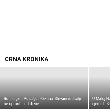
VIDEO/FOTO Policija objavila detalje
jučerašnjeg uhićenja dilera u Metkoviću
CRNA KRONIKA
K. J.
-
28. siječnja 2021.
Bol i tuga u Posušju i Rakitnu. Shrvani roditelji
U Maloj N
se oprostili od djece
njemu beži