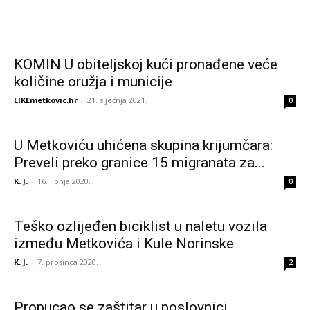
KOMIN U obiteljskoj kući pronađene veće
količine oružja i municije
LIKEmetkovic.hr
-
21. siječnja 2021.
0
U Metkoviću uhićena skupina krijumčara:
Preveli preko granice 15 migranata za...
K. J.
-
16. lipnja 2020.
0
Teško ozlijeđen biciklist u naletu vozila
između Metkovića i Kule Norinske
K. J.
-
7. prosinca 2020.
2
Propucao se zaštitar u poslovnici