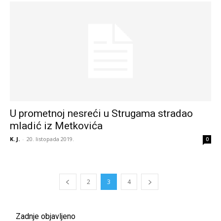
U prometnoj nesreći u Strugama stradao
mladić iz Metkovića
K. J.
-
20. listopada 2019.
0
2
3
4
Zadnje objavljeno