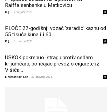
Raiffeisenbanke u Metkoviću
K. J.
-
7. veljače 2020.
0
PLOČE 27-godišnji vozač ‘zaradio‘ kaznu od
55 tisuća kuna ili 60...
K. J.
-
6. travnja 2021.
0
USKOK pokrenuo istragu protiv sedam
krijumčara, policajac prevozio cigarete iz
Višića...
LIKEmetkovic.hr
-
22. travnja 2021.
0