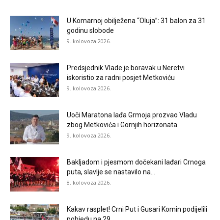
U Komarnoj obilježena “Oluja”: 31 balon za 31
godinu slobode
9. kolovoza 2026.
Predsjednik Vlade je boravak u Neretvi
iskoristio za radni posjet Metkoviću
9. kolovoza 2026.
Uoči Maratona lađa Grmoja prozvao Vladu
zbog Metkovića i Gornjih horizonata
9. kolovoza 2026.
Bakljadom i pjesmom dočekani lađari Crnoga
puta, slavlje se nastavilo na...
8. kolovoza 2026.
Kakav rasplet! Crni Put i Gusari Komin podijelili
pobjedu na 29....