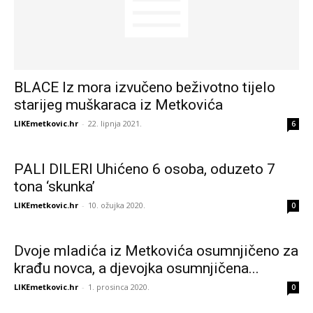
BLACE Iz mora izvučeno beživotno tijelo
starijeg muškaraca iz Metkovića
LIKEmetkovic.hr
-
22. lipnja 2021.
6
PALI DILERI Uhićeno 6 osoba, oduzeto 7
tona ‘skunka’
LIKEmetkovic.hr
-
10. ožujka 2020.
0
Dvoje mladića iz Metkovića osumnjičeno za
krađu novca, a djevojka osumnjičena...
LIKEmetkovic.hr
-
1. prosinca 2020.
0