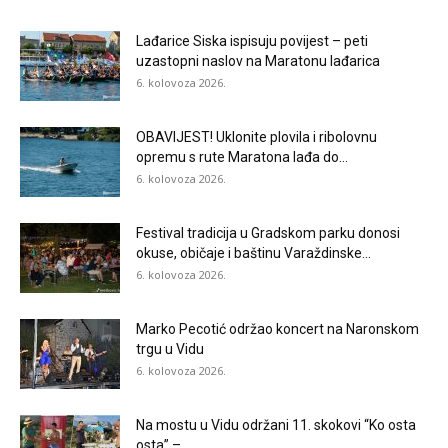
Lađarice Siska ispisuju povijest – peti
uzastopni naslov na Maratonu lađarica
6. kolovoza 2026.
OBAVIJEST! Uklonite plovila i ribolovnu
opremu s rute Maratona lađa do...
6. kolovoza 2026.
Festival tradicija u Gradskom parku donosi
okuse, običaje i baštinu Varaždinske...
6. kolovoza 2026.
Marko Pecotić održao koncert na Naronskom
trgu u Vidu
6. kolovoza 2026.
Na mostu u Vidu održani 11. skokovi “Ko osta
osta” –...