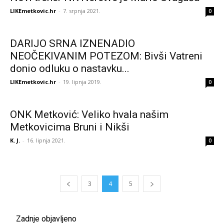
LIKEmetkovic.hr
-
7. srpnja 2021.
0
DARIJO SRNA IZNENADIO
NEOČEKIVANIM POTEZOM: Bivši Vatreni
donio odluku o nastavku...
LIKEmetkovic.hr
-
19. lipnja 2019.
0
ONK Metković: Veliko hvala našim
Metkovicima Bruni i Nikši
K. J.
-
16. lipnja 2021.
0
3
4
5
Zadnje objavljeno