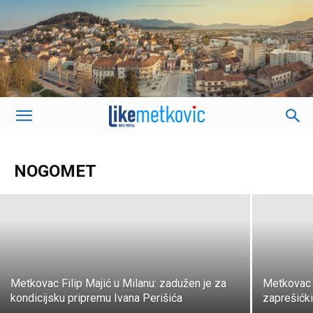
Filip Majić, Marin Oršulić i Danijel
Pranjić preuzimaju klupu ciparskog AC
Omnia Psevda
NOGOMET
K. J.
-
18. srpnja 2020.
Metkovac Filip Majić u Milanu: zadužen je za
Metkovac 
kondicijsku pripremu Ivana Perišića
zaprešićki