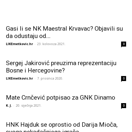
Gasi li se NK Maestral Krvavac? Objavili su
da odustaju od...
LIKEmetkovic.hr
-
23. kolovoza 2021.
0
Sergej Jakirović preuzima reprezentaciju
Bosne i Hercegovine?
LIKEmetkovic.hr
-
7. prosinca 2020.
0
Mate Crnčević potpisao za GNK Dinamo
K. J.
-
20. siječnja 2021.
0
HNK Hajduk se oprostio od Darija Mioča,