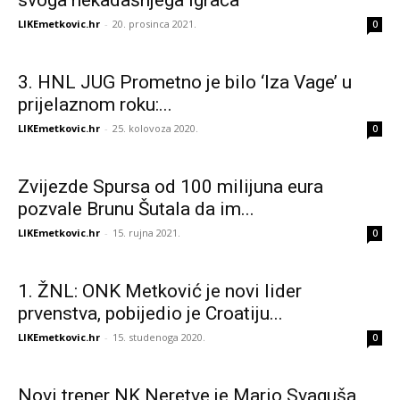
svoga nekadašnjega igrača
LIKEmetkovic.hr
-
20. prosinca 2021.
0
3. HNL JUG Prometno je bilo ‘Iza Vage’ u
prijelaznom roku:...
LIKEmetkovic.hr
-
25. kolovoza 2020.
0
Zvijezde Spursa od 100 milijuna eura
pozvale Brunu Šutala da im...
LIKEmetkovic.hr
-
15. rujna 2021.
0
1. ŽNL: ONK Metković je novi lider
prvenstva, pobijedio je Croatiju...
LIKEmetkovic.hr
-
15. studenoga 2020.
0
Novi trener NK Neretve je Mario Svaguša