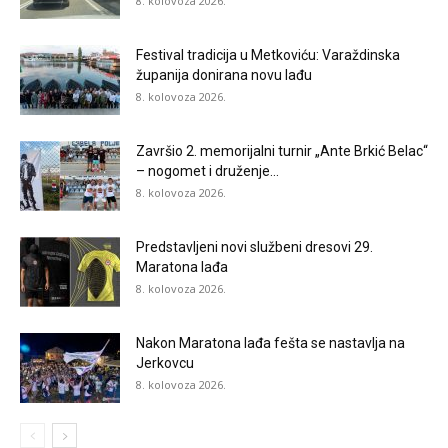
8. kolovoza 2026.
Festival tradicija u Metkoviću: Varaždinska
županija donirana novu lađu
8. kolovoza 2026.
Završio 2. memorijalni turnir „Ante Brkić Belac“
– nogomet i druženje...
8. kolovoza 2026.
Predstavljeni novi službeni dresovi 29.
Maratona lađa
8. kolovoza 2026.
Nakon Maratona lađa fešta se nastavlja na
Jerkovcu
8. kolovoza 2026.