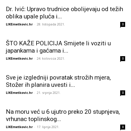
Dr. Ivić: Upravo trudnice obolijevaju od težih
oblika upale pluća i...
LIKEmetkovic.hr
-
28. listopada 2021.
0
ŠTO KAŽE POLICIJA Smijete li voziti u
japankama i gaćama i...
LIKEmetkovic.hr
-
24. kolovoza 2021.
0
Sve je izgledniji povratak strožih mjera,
Stožer ih planira uvesti i...
LIKEmetkovic.hr
-
21. srpnja 2021.
0
Na moru već u 6 ujutro preko 20 stupnjeva,
vrhunac toplinskog...
LIKEmetkovic.hr
-
17. lipnja 2021.
0