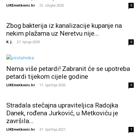
LIKEmetkovic.hr
-
22. ožujka 2020.
0
Zbog bakterija iz kanalizacije kupanje na
nekim plažama uz Neretvu nije...
K. J.
-
27. lipnja 2020.
0
Nema više petardi! Zabranit će se upotreba
petardi tijekom cijele godine
LIKEmetkovic.hr
-
11. siječnja 2020.
0
Stradala stečajna upraviteljica Radojka
Danek, rođena Jurković, u Metkoviću je
završila...
LIKEmetkovic.hr
-
31. siječnja 2021.
1