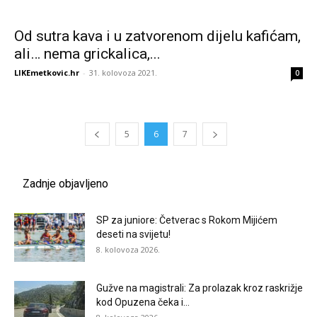
Od sutra kava i u zatvorenom dijelu kafićam,
ali… nema grickalica,...
LIKEmetkovic.hr
-
31. kolovoza 2021.
0
5
6
7
Zadnje objavljeno
SP za juniore: Četverac s Rokom Mijićem
deseti na svijetu!
8. kolovoza 2026.
Gužve na magistrali: Za prolazak kroz raskrižje
kod Opuzena čeka i...