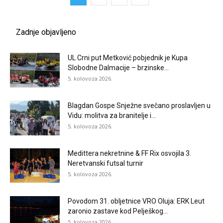
Zadnje objavljeno
UL Crni put Metković pobjednik je Kupa
Slobodne Dalmacije – brzinske...
5. kolovoza 2026.
Blagdan Gospe Snježne svečano proslavljen u
Vidu: molitva za branitelje i...
5. kolovoza 2026.
Medittera nekretnine & FF Rix osvojila 3.
Neretvanski futsal turnir
5. kolovoza 2026.
Povodom 31. obljetnice VRO Oluja: ERK Leut
zaronio zastave kod Pelješkog...
5. kolovoza 2026.