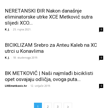
NERETANSKI ĐIR Nakon današnje
eliminatorske utrke XCE Metković sutra
slijedi XCO...
K. J.
-
25. rujna 2021.
0
BICIKLIZAM Srebro za Anteu Kaleb na XC
utrci u Konavlima
K. J.
-
18. studenoga 2019.
0
BK METKOVIĆ | Naši najmlađi biciklisti
opet osvajaju odličja, ovoga puta...
LIKEmetkovic.hr
-
12. veljače 2019.
0
1
2
3