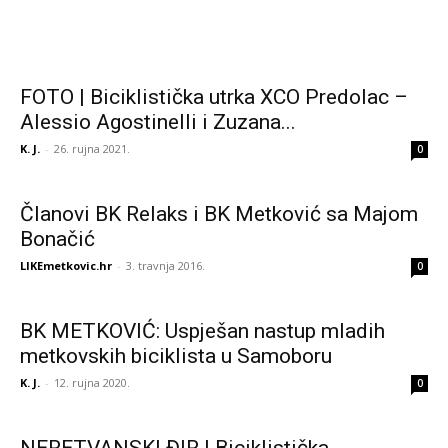
FOTO | Biciklistička utrka XCO Predolac –
Alessio Agostinelli i Zuzana...
K. J.
-
26. rujna 2021.
0
Članovi BK Relaks i BK Metković sa Majom
Bonačić
LIKEmetkovic.hr
-
3. travnja 2016.
0
BK METKOVIĆ: Uspješan nastup mladih
metkovskih biciklista u Samoboru
K. J.
-
12. rujna 2020.
0