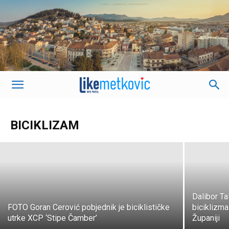
Pripreme za još jednu ‘Čambericu’ su u
punom jeku…
BICIKLIZAM
K. J.
-
26. siječnja 2020.
Dalibor Tal
FOTO Goran Cerović pobjednik je biciklističke
biciklizma 
utrke XCP ‘Stipe Čamber’
Županiji