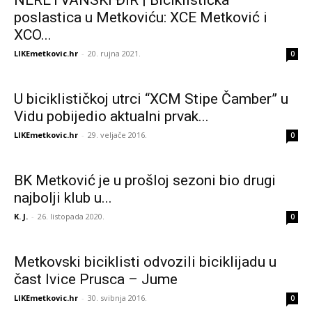
NERETVANSKI ĐIR | Biciklistička
poslastica u Metkoviću: XCE Metković i
XCO...
LIKEmetkovic.hr
-
20. rujna 2021.
0
U biciklističkoj utrci “XCM Stipe Čamber” u
Vidu pobijedio aktualni prvak...
LIKEmetkovic.hr
-
29. veljače 2016.
0
BK Metković je u prošloj sezoni bio drugi
najbolji klub u...
K. J.
-
26. listopada 2020.
0
Metkovski biciklisti odvozili biciklijadu u
čast Ivice Prusca – Jume
LIKEmetkovic.hr
-
30. svibnja 2016.
0