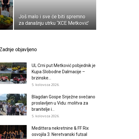
Još malo i sve će biti spremno
za današnju utrku ‘XCE Metković’
Zadnje objavljeno
UL Crni put Metković pobjednik je
Kupa Slobodne Dalmacije –
brzinske...
5. kolovoza 2026.
Blagdan Gospe Snježne svečano
proslavljen u Vidu: molitva za
branitelje i...
5. kolovoza 2026.
Medittera nekretnine & FF Rix
osvojila 3. Neretvanski futsal