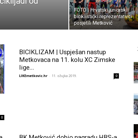
ciklijadi od
FOTO | Hrvatski juniorski
biciklistički reprezentativci
posjetili Metković
BICIKLIZAM | Uspješan nastup
Metkovaca na 11. kolu XC Zimske
lige...
LIKEmetkovic.hr
-
11. ožujka 2019.
0
0
a
BK Metković dobio nagradu HBS-a,