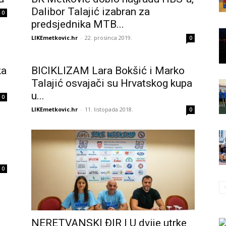
Dalibor Talajić izabran za
0
predsjednika MTB...
LIKEmetkovic.hr
-
22. prosinca 2019.
0
ka
BICIKLIZAM Lara Bokšić i Marko
Talajić osvajači su Hrvatskog kupa
u...
0
LIKEmetkovic.hr
-
11. listopada 2018.
0
0
NERETVANSKI ĐIR | U dvije utrke