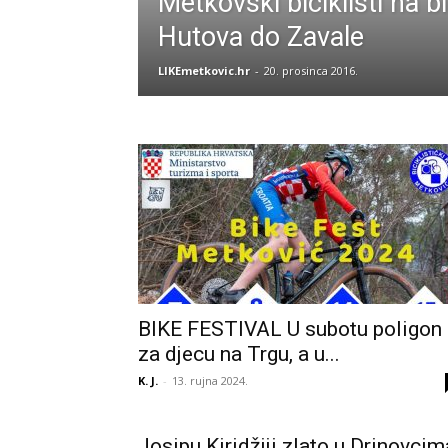
Metkovski biciklisti na bi
Hutova do Zavale
LIKEmetkovic.hr
-
20. prosinca 2016.
BIKE FESTIVAL U subotu poligon
za djecu na Trgu, a u...
K. J.
-
13. rujna 2024.
Josipu Kiridžiji zlato u Drinovcim