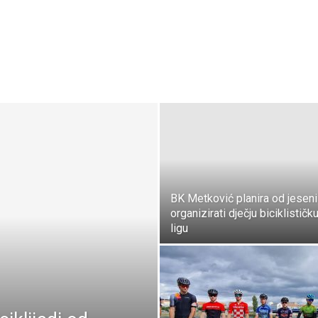
BK Metković planira od jeseni
organizirati dječju biciklističk
ligu