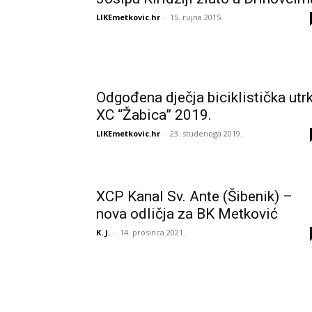
LIKEmetkovic.hr
-
15. rujna 2015.
Odgođena dječja biciklistička utr
XC “Žabica” 2019.
LIKEmetkovic.hr
-
23. studenoga 2019.
XCP Kanal Sv. Ante (Šibenik) –
nova odličja za BK Metković
K. J.
-
14. prosinca 2021.