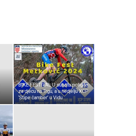
BIKE FESTIVAL U subotu poligon
u
za djecu na Trgu, a u nedjelju XCP
‘Stipe čamber’ u Vidu