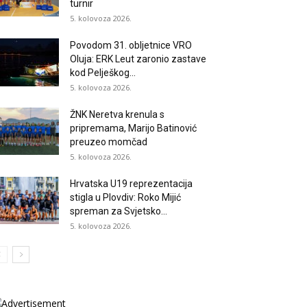
turnir
5. kolovoza 2026.
Povodom 31. obljetnice VRO
Oluja: ERK Leut zaronio zastave
kod Pelješkog...
5. kolovoza 2026.
ŽNK Neretva krenula s
pripremama, Marijo Batinović
preuzeo momčad
5. kolovoza 2026.
Hrvatska U19 reprezentacija
stigla u Plovdiv: Roko Mijić
spreman za Svjetsko...
5. kolovoza 2026.